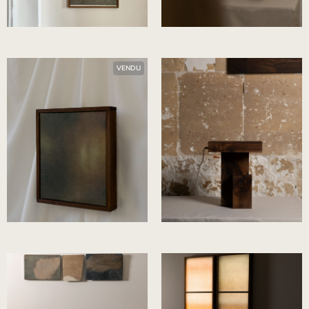
Maximilien Hauchecorne
Alexis Mazin
VENDU
Benjamin Collet
Benjamin Fély