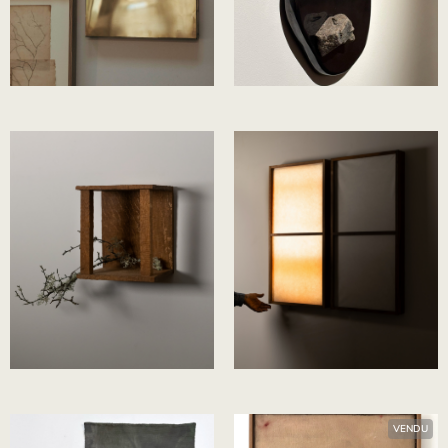
Corinne van Havre
Louise Hurth
Alexis Mazin
Maxime Prangé
VENDU