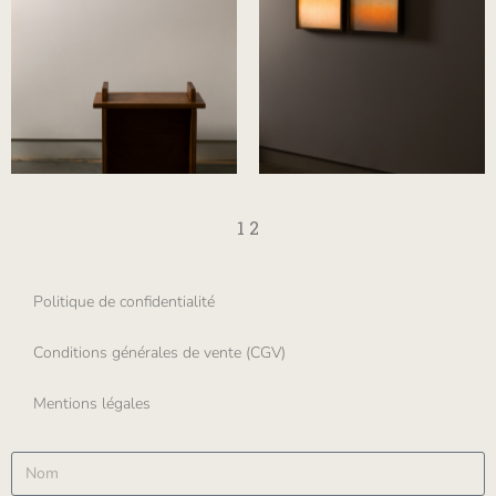
Louis Debailleul
Maxime Prangé
1
2
Politique de confidentialité
Conditions générales de vente (CGV)
Mentions légales